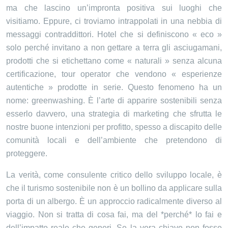
ma che lascino un’impronta positiva sui luoghi che
visitiamo. Eppure, ci troviamo intrappolati in una nebbia di
messaggi contraddittori. Hotel che si definiscono « eco »
solo perché invitano a non gettare a terra gli asciugamani,
prodotti che si etichettano come « naturali » senza alcuna
certificazione, tour operator che vendono « esperienze
autentiche » prodotte in serie. Questo fenomeno ha un
nome: greenwashing. È l’arte di apparire sostenibili senza
esserlo davvero, una strategia di marketing che sfrutta le
nostre buone intenzioni per profitto, spesso a discapito delle
comunità locali e dell’ambiente che pretendono di
proteggere.
La verità, come consulente critico dello sviluppo locale, è
che il turismo sostenibile non è un bollino da applicare sulla
porta di un albergo. È un approccio radicalmente diverso al
viaggio. Non si tratta di cosa fai, ma del *perché* lo fai e
dell’impatto reale che generi. Se la vera chiave non fosse