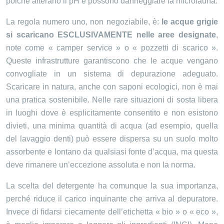
poiché alterano il pH e possono danneggiare la microfauna.
La regola numero uno, non negoziabile, è:
le acque grigie
si scaricano ESCLUSIVAMENTE nelle aree designate
,
note come « camper service » o « pozzetti di scarico ».
Queste infrastrutture garantiscono che le acque vengano
convogliate in un sistema di depurazione adeguato.
Scaricare in natura, anche con saponi ecologici, non è mai
una pratica sostenibile. Nelle rare situazioni di sosta libera
in luoghi dove è esplicitamente consentito e non esistono
divieti, una minima quantità di acqua (ad esempio, quella
del lavaggio denti) può essere dispersa su un suolo molto
assorbente e lontano da qualsiasi fonte d’acqua, ma questa
deve rimanere un’eccezione assoluta e non la norma.
La scelta del detergente ha comunque la sua importanza,
perché riduce il carico inquinante che arriva al depuratore.
Invece di fidarsi ciecamente dell’etichetta « bio » o « eco »,