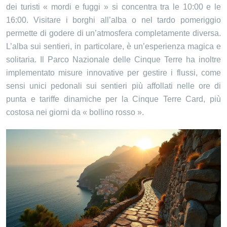
dei turisti « mordi e fuggi » si concentra tra le 10:00 e le
16:00. Visitare i borghi all’alba o nel tardo pomeriggio
permette di godere di un’atmosfera completamente diversa.
L’alba sui sentieri, in particolare, è un’esperienza magica e
solitaria. Il Parco Nazionale delle Cinque Terre ha inoltre
implementato misure innovative per gestire i flussi, come
sensi unici pedonali sui sentieri più affollati nelle ore di
punta e tariffe dinamiche per la Cinque Terre Card, più
costosa nei giorni da « bollino rosso ».