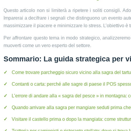
Questo articolo non si limiterà a ripetere i soliti consigli. A
Imparerai a decifrare i segnali che distinguono un evento autent
massimizzare il piacere e minimizzare lo stress. L’obiettivo è
Per affrontare questo tema in modo strategico, analizzeremo 
muoverti come un vero esperto del settore.
Sommario: La guida strategica per vi
Come trovare parcheggio sicuro vicino alla sagra del tartu
Contanti o carta: perché alle sagre di paese il POS spes
L’errore di andare alla « sagra del pesce » in montagna: c
Quando arrivare alla sagra per mangiare seduti prima che a
Visitare il castello prima o dopo la mangiata: come struttu
Trattoria per camionisti o ristorante stellato: dove si trova