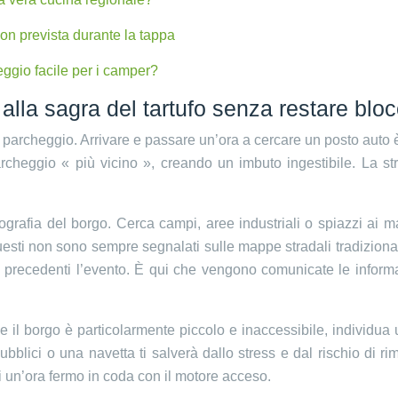
e non prevista durante la tappa
eggio facile per i camper?
lla sagra del tartufo senza restare bloc
 il parcheggio. Arrivare e passare un’ora a cercare un posto auto
archeggio « più vicino », creando un imbuto ingestibile. La str
pografia del borgo. Cerca campi, aree industriali o spiazzi ai
uesti non sono sempre segnalati sulle mappe stradali tradizionali
 precedenti l’evento. È qui che vengono comunicate le inform
e il borgo è particolarmente piccolo e inaccessibile, individu
bblici o una navetta ti salverà dallo stress e dal rischio di ri
i un’ora fermo in coda con il motore acceso.