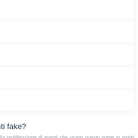
ti fake?
alla proliferazione di eventi che usano questo nome in modo