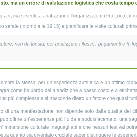
usto, ma un errore di valutazione logistica che costa tempo 
ra », ma si verifica analizzando l’organizzatore (Pro Loco), il me
 serale (intorno alle 19:15) e pianificare le visite culturali pri
ore, non da turista, per analizzare i flussi, i pagamenti e la log
sempre la stessa: per un’esperienza autentica e un ottimo rap
 sagra come baluardo della tradizione a basso costo e a etichet
lto più complessa e si nasconde dietro un fattore che quasi tutti 
o di una manifestazione non dipende solo dalla qualità del cibo
può offrire un’esperienza più fluida e soddisfacente di una sag
 un’immersione culturale ineguagliabile che nessun festival potrà
tra quanto sia diventato cruciale saper distinguere le esperien