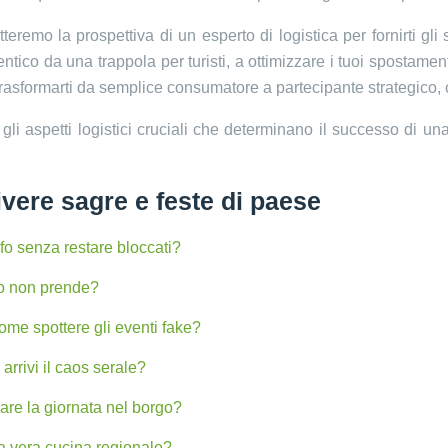
dotteremo la prospettiva di un esperto di logistica per fornirti g
ico da una trappola per turisti, a ottimizzare i tuoi spostamenti
 trasformarti da semplice consumatore a partecipante strategico,
gli aspetti logistici cruciali che determinano il successo di u
vere sagre e feste di paese
fo senza restare bloccati?
so non prende?
ome spottere gli eventi fake?
rrivi il caos serale?
rare la giornata nel borgo?
 la vera cucina regionale?