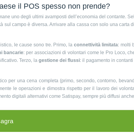
i paese il POS spesso non prende?
imane uno degli ultimi avamposti dell’economia del contante. Se
à sul campo è diversa. Arrivare alla cassa con solo una carta d
istico, le cause sono tre. Primo, la
connettività limitata
: molti
i bancarie
: per associazioni di volontari come le Pro Loco, ch
ficativo. Terzo, la
gestione dei flussi
: il pagamento in contanti
istico per una cena completa (primo, secondo, contorno, bevand
mente le operazioni e dimostra rispetto per il lavoro dei volont
to digitali alternativi come Satispay, sempre più diffusi anche n
sagra