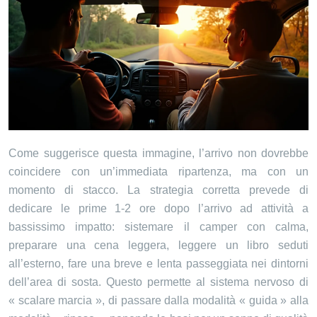
Come suggerisce questa immagine, l’arrivo non dovrebbe
coincidere con un’immediata ripartenza, ma con un
momento di stacco. La strategia corretta prevede di
dedicare le prime 1-2 ore dopo l’arrivo ad attività a
bassissimo impatto: sistemare il camper con calma,
preparare una cena leggera, leggere un libro seduti
all’esterno, fare una breve e lenta passeggiata nei dintorni
dell’area di sosta. Questo permette al sistema nervoso di
« scalare marcia », di passare dalla modalità « guida » alla