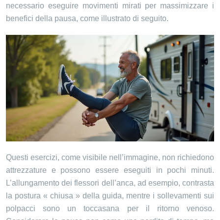
necessario eseguire movimenti mirati per massimizzare i
benefici della pausa, come illustrato di seguito.
Questi esercizi, come visibile nell’immagine, non richiedono
attrezzature e possono essere eseguiti in pochi minuti.
L’allungamento dei flessori dell’anca, ad esempio, contrasta
la postura « chiusa » della guida, mentre i sollevamenti sui
polpacci sono un toccasana per il ritorno venoso.