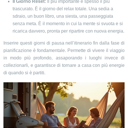
Il Giorno Reset:
Il più importante e spesso il più
trascurato. È il giorno del relax totale. Una sedia a
sdraio, un buon libro, una siesta, una passeggiata
senza meta. È il momento in cui la mente si svuota e si
ricarica davvero, pronta per ripartire con nuova energia.
Inserire questi giorni di pausa nell’itinerario fin dalla fase di
pianificazione è fondamentale. Permette di vivere il viaggio
in modo più profondo, assaporando i luoghi invece di
collezionarli, e garantisce di tornare a casa con più energie
di quando si è partiti.