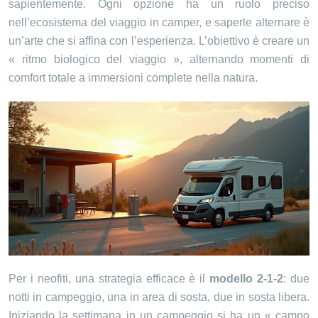
sapientemente. Ogni opzione ha un ruolo preciso
nell’ecosistema del viaggio in camper, e saperle alternare è
un’arte che si affina con l’esperienza. L’obiettivo è creare un
« ritmo biologico del viaggio », alternando momenti di
comfort totale a immersioni complete nella natura.
Per i neofiti, una strategia efficace è il
modello 2-1-2
: due
notti in campeggio, una in area di sosta, due in sosta libera.
Iniziando la settimana in un campeggio si ha un « campo