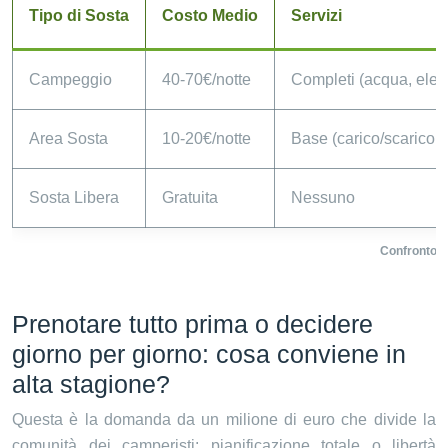
Tipo di Sosta
Costo Medio
Servizi
Campeggio
40-70€/notte
Completi (acqua, elettr
Area Sosta
10-20€/notte
Base (carico/scarico, a 
Sosta Libera
Gratuita
Nessuno
Confronto co
Prenotare tutto prima o decidere
giorno per giorno: cosa conviene in
alta stagione?
Questa è la domanda da un milione di euro che divide la
comunità dei camperisti: pianificazione totale o libertà