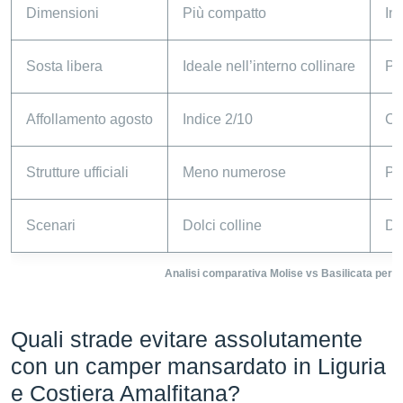
Dimensioni
Più compatto
In
Sosta libera
Ideale nell’interno collinare
Po
Affollamento agosto
Indice 2/10
Co
Strutture ufficiali
Meno numerose
Pi
Scenari
Dolci colline
Dr
Analisi comparativa Molise vs Basilicata per c
Quali strade evitare assolutamente
con un camper mansardato in Liguria
e Costiera Amalfitana?