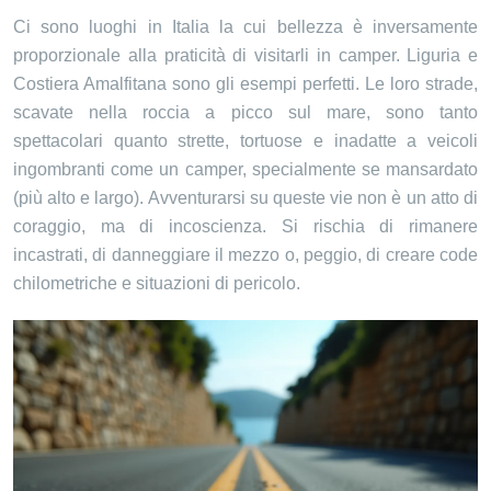
Ci sono luoghi in Italia la cui bellezza è inversamente
proporzionale alla praticità di visitarli in camper. Liguria e
Costiera Amalfitana sono gli esempi perfetti. Le loro strade,
scavate nella roccia a picco sul mare, sono tanto
spettacolari quanto strette, tortuose e inadatte a veicoli
ingombranti come un camper, specialmente se mansardato
(più alto e largo). Avventurarsi su queste vie non è un atto di
coraggio, ma di incoscienza. Si rischia di rimanere
incastrati, di danneggiare il mezzo o, peggio, di creare code
chilometriche e situazioni di pericolo.