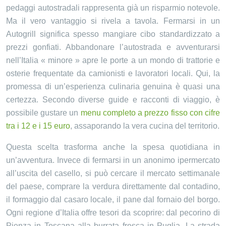
pedaggi autostradali rappresenta già un risparmio notevole.
Ma il vero vantaggio si rivela a tavola. Fermarsi in un
Autogrill significa spesso mangiare cibo standardizzato a
prezzi gonfiati. Abbandonare l’autostrada e avventurarsi
nell’Italia « minore » apre le porte a un mondo di trattorie e
osterie frequentate da camionisti e lavoratori locali. Qui, la
promessa di un’esperienza culinaria genuina è quasi una
certezza. Secondo diverse guide e racconti di viaggio, è
possibile gustare un
menu completo a prezzo fisso con cifre
tra i 12 e i 15 euro
, assaporando la vera cucina del territorio.
Questa scelta trasforma anche la spesa quotidiana in
un’avventura. Invece di fermarsi in un anonimo ipermercato
all’uscita del casello, si può cercare il mercato settimanale
del paese, comprare la verdura direttamente dal contadino,
il formaggio dal casaro locale, il pane dal fornaio del borgo.
Ogni regione d’Italia offre tesori da scoprire: dal pecorino di
Pienza in Toscana alla burrata fresca in Puglia. La strada