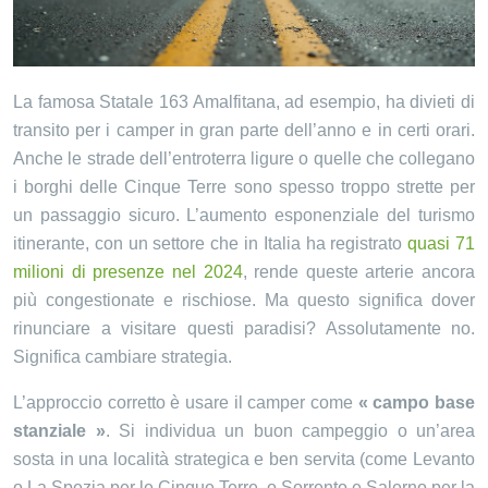
La famosa Statale 163 Amalfitana, ad esempio, ha divieti di
transito per i camper in gran parte dell’anno e in certi orari.
Anche le strade dell’entroterra ligure o quelle che collegano
i borghi delle Cinque Terre sono spesso troppo strette per
un passaggio sicuro. L’aumento esponenziale del turismo
itinerante, con un settore che in Italia ha registrato
quasi 71
milioni di presenze nel 2024
, rende queste arterie ancora
più congestionate e rischiose. Ma questo significa dover
rinunciare a visitare questi paradisi? Assolutamente no.
Significa cambiare strategia.
L’approccio corretto è usare il camper come
« campo base
stanziale »
. Si individua un buon campeggio o un’area
sosta in una località strategica e ben servita (come Levanto
o La Spezia per le Cinque Terre, o Sorrento e Salerno per la