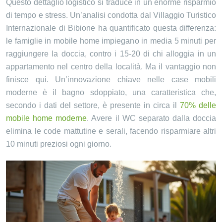
Questo dettaglio logistico si traduce in un enorme risparmio
di tempo e stress. Un’analisi condotta dal Villaggio Turistico
Internazionale di Bibione ha quantificato questa differenza:
le famiglie in mobile home impiegano in media 5 minuti per
raggiungere la doccia, contro i 15-20 di chi alloggia in un
appartamento nel centro della località. Ma il vantaggio non
finisce qui. Un’innovazione chiave nelle case mobili
moderne è il bagno sdoppiato, una caratteristica che,
secondo i dati del settore, è presente in circa il
70% delle
mobile home moderne
. Avere il WC separato dalla doccia
elimina le code mattutine e serali, facendo risparmiare altri
10 minuti preziosi ogni giorno.