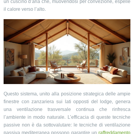
un cuscino d’aria che, muovendosi per convezione, espelle
il calore verso l’alto.
Questo sistema, unito alla posizione strategica delle ampie
finestre con zanzariera sui lati opposti del lodge, genera
una ventilazione trasversale continua che rinfresca
l’ambiente in modo naturale. L’efficacia di queste tecniche
passive non è da sottovalutare: le tecniche di ventilazione
passiva mediterranea possono garantire un
raffreddamento